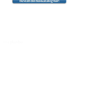
Beställ din huskatalog här!
Hem
1-planshus
1 1/2-planshus
1 3/4-planshus
2-planshus
Fritidshus
Leveransbeskrivning
Galleri