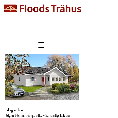
Blågården
Stig in i denna trevliga villa. Med rymligt kök där