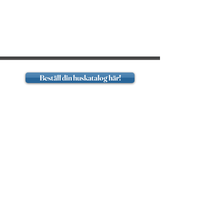
Beställ din huskatalog här!
Hem
1-planshus
1 1/2-planshus
1 3/4-planshus
2-planshus