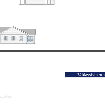
34 klassiska hu
8-501 199 95
/Säljare