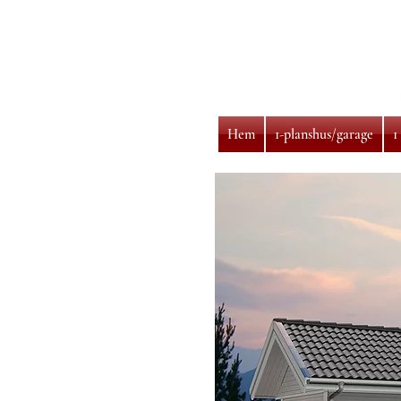
Hem
1-planshus/garage
1