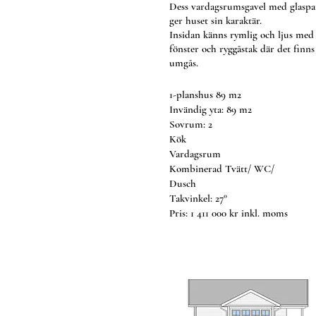
Dess vardagsrumsgavel med glaspa
ger huset sin karaktär.
Insidan känns rymlig och ljus med
fönster och ryggåstak där det finn
umgås.
1-planshus 89 m2
Invändig yta: 89 m2
Sovrum: 2
Kök
Vardagsrum
Kombinerad Tvätt/ WC/
Dusch
Takvinkel: 27°
Pris: 1 411 000 kr inkl. moms