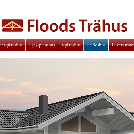
 1/2-planshus
1 3/4-planshus
2-planshus
Fritidshus
Leveransbe