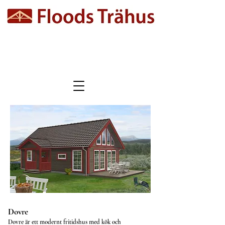
Dovre
Dovre är ett modernt fritidshus med kök och