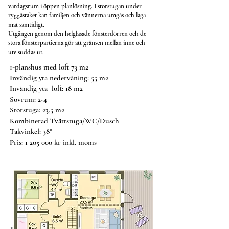
vardagsrum i öppen planlösning. I storstugan under
ryggåstaket kan familjen och vännerna umgås och laga
mat samtidigt.
Utgången genom den helglasade fönsterdörren och de
stora fönsterpartierna gör att gränsen mellan inne och
ute suddas ut.
1-planshus med loft 73 m2
Invändig yta nedervåning: 55 m2
Invändig yta loft: 18 m2
Sovrum: 2-4
Storstuga: 23,5 m2
Kombinerad Tvättstuga/WC/Dusch
Takvinkel: 38°
Pris:
1 205 000
kr inkl. moms