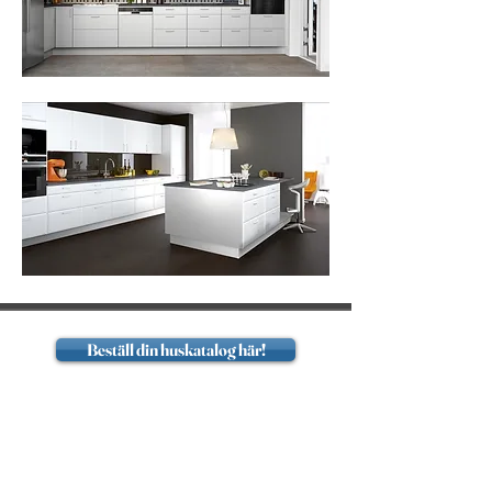
Beställ din huskatalog här!
Hem
1-planshus