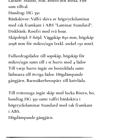
Luckor: Studio, Star, Bistro och Birka. Fler
som tillval.
Handtag: HG 391
Bänkskivor: Valfri skiva av högtryckslaminat
med rak framkant i ABS ”Laminat Standard”.
Diskbänk: Rostfri med två hoar.
Skåpshöjd: F-höjd. Väggskåp 850 mm, högskåp
2098 mm för mikro/ugn (exkl. sockel 150 mm).
Fullutdragslådor till sopskåp, högskåp för
mikro/ugn samt till 1 st hurts med 4 lådor
Till varje hurts ingår en besticklåda samt
lådmatta till övriga lådor. Högdämpande
gångjärn. Barnsäkerhetsspärr till knivlåda.
Till tvättstuga ingår skåp med lucka Bistro, ho,
handtag HG 391 samt valfri bänkskiva i
högtryckslaminat Standard med rak framkant
i ABS.
Högdämpande gångjärn.